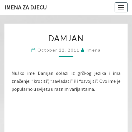
IMENA ZA DJECU
Togg
navig
DAMJAN
DAMJAN
October 22, 2011
Imena
Muško ime Damjan dolazi iz grčkog jezika i ima
značenje: “krotiti”, “savladati” ili “osvojiti”. Ovo ime je
popularno u svijetu u raznim varijantama.