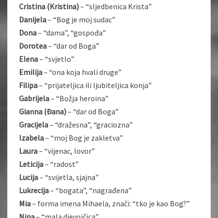
Cristina (Kristina)
– “sljedbenica Krista”
Danijela
– “Bog je moj sudac”
Dona
– “dama”, “gospođa”
Dorotea
– “dar od Boga”
Elena
– “svjetlo”
Emilija
– “ona koja hvali druge”
Filipa
– “prijateljica ili ljubiteljica konja”
Gabrijela
– “Božja heroina”
Gianna (Đana)
– “dar od Boga”
Gracijela
– “dražesna”, “graciozna”
Izabela
– “moj Bog je zakletva”
Laura
– “vijenac, lovor”
Leticija
– “radost”
Lucija
– “svijetla, sjajna”
Lukrecija
– “bogata”, “nagrađena”
Mia
– forma imena Mihaela, znači: “tko je kao Bog?”
Nina
– “mala djevojčica”