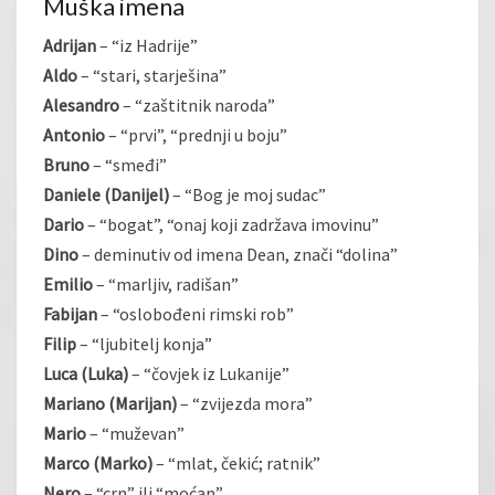
Muška imena
Adrijan
– “iz Hadrije”
Aldo
– “stari, starješina”
Alesandro
– “zaštitnik naroda”
Antonio
– “prvi”, “prednji u boju”
Bruno
– “smeđi”
Daniele (Danijel)
– “Bog je moj sudac”
Dario
– “bogat”, “onaj koji zadržava imovinu”
Dino
– deminutiv od imena Dean, znači “dolina”
Emilio
– “marljiv, radišan”
Fabijan
– “oslobođeni rimski rob”
Filip
– “ljubitelj konja”
Luca (Luka)
– “čovjek iz Lukanije”
Mariano (Marijan)
– “zvijezda mora”
Mario
– “muževan”
Marco (Marko)
– “mlat, čekić; ratnik”
Nero
– “crn” ili “moćan”