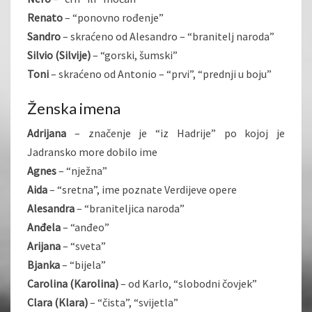
Renato
– “ponovno rođenje”
Sandro
– skraćeno od Alesandro – “branitelj naroda”
Silvio (Silvije)
– “gorski, šumski”
Toni
– skraćeno od Antonio – “prvi”, “prednji u boju”
Ženska imena
Adrijana
– značenje je “iz Hadrije” po kojoj je
Jadransko more dobilo ime
Agnes
– “nježna”
Aida
– “sretna”, ime poznate Verdijeve opere
Alesandra
– “braniteljica naroda”
Anđela
– “anđeo”
Arijana
– “sveta”
Bjanka
– “bijela”
Carolina (Karolina)
– od Karlo, “slobodni čovjek”
Clara (Klara)
– “čista”, “svijetla”