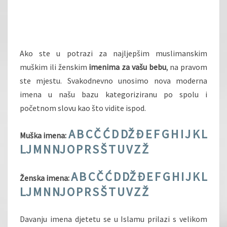
Ako ste u potrazi za najljepšim muslimanskim
muškim ili ženskim
imenima za vašu bebu
, na pravom
ste mjestu. Svakodnevno unosimo nova moderna
imena u našu bazu kategoriziranu po spolu i
početnom slovu kao što vidite ispod.
A
B
C
Č
Ć
D
DŽ
Đ
E
F
G
H
I
J
K
L
Muška imena:
LJ
M
N
NJ
O
P
R
S
Š
T
U
V
Z
Ž
A
B
C
Č
Ć
D
DŽ
Đ
E
F
G
H
I
J
K
L
Ženska imena:
LJ
M
N
NJ
O
P
R
S
Š
T
U
V
Z
Ž
Davanju imena djetetu se u Islamu prilazi s velikom