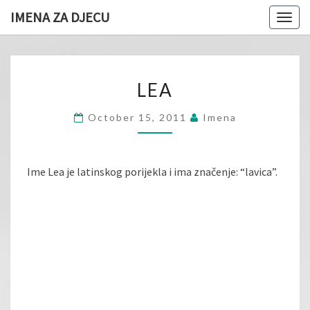
IMENA ZA DJECU
Togg
navig
LEA
LEA
October 15, 2011
Imena
Ime Lea je latinskog porijekla i ima značenje: “lavica”.