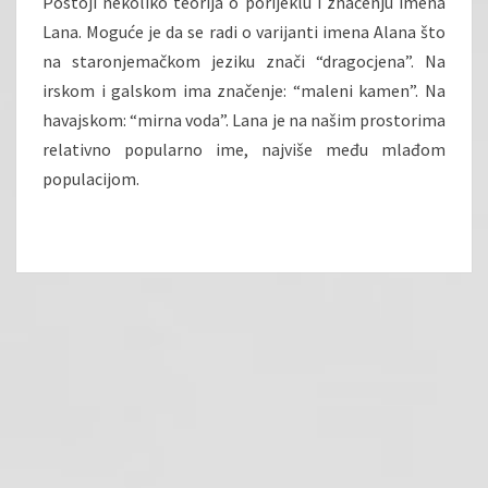
Postoji nekoliko teorija o porijeklu i značenju imena
Lana. Moguće je da se radi o varijanti imena Alana što
na staronjemačkom jeziku znači “dragocjena”. Na
irskom i galskom ima značenje: “maleni kamen”. Na
havajskom: “mirna voda”. Lana je na našim prostorima
relativno popularno ime, najviše među mlađom
populacijom.