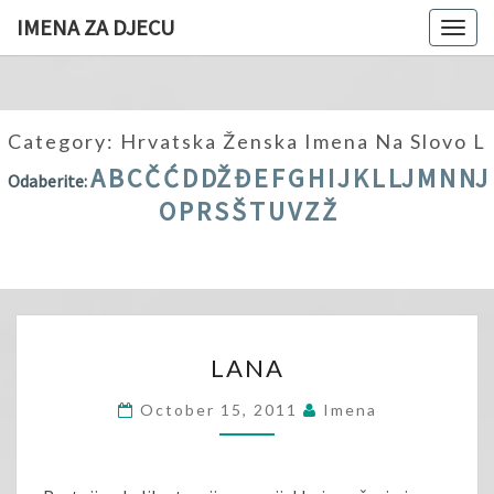
IMENA ZA DJECU
Togg
navig
Category:
Hrvatska Ženska Imena Na Slovo L
A
B
C
Č
Ć
D
DŽ
Đ
E
F
G
H
I
J
K
L
LJ
M
N
NJ
Odaberite:
O
P
R
S
Š
T
U
V
Z
Ž
LANA
LANA
October 15, 2011
Imena