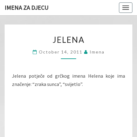
IMENA ZA DJECU
Togg
navig
JELENA
JELENA
October 14, 2011
Imena
Jelena potječe od grčkog imena Helena koje ima
značenje: “zraka sunca”, “svijetlo”.