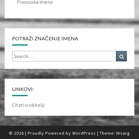
Francuska imena
POTRAŽI ZNAČENJE IMENA
Search
Search
for:
LINKOVI:
Citati o obitelji
© 2026
|
Proudly Powered by
WordPress
|
Theme:
Nisarg