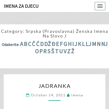
IMENA ZA DJECU
Togg
navig
Category:
Srpska (pravoslavna) Ženska Imena
Na Slovo J
A
B
C
Č
Ć
D
DŽ
Đ
E
F
G
H
I
J
K
L
LJ
M
N
NJ
Odaberite:
O
P
R
S
Š
T
U
V
Z
Ž
JADRANKA
JADRANKA
October 14, 2011
Imena