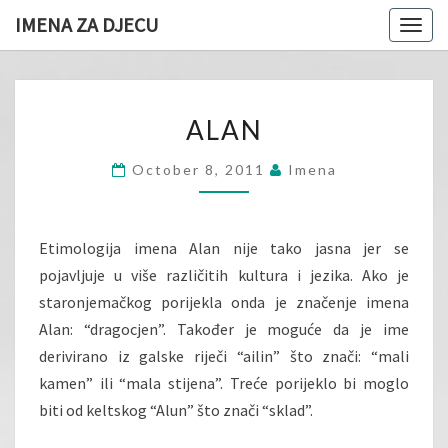
IMENA ZA DJECU
Togg
navig
ALAN
ALAN
October 8, 2011
Imena
Etimologija imena Alan nije tako jasna jer se
pojavljuje u više različitih kultura i jezika. Ako je
staronjemačkog porijekla onda je značenje imena
Alan: “dragocjen”. Također je moguće da je ime
derivirano iz galske riječi “ailin” što znači: “mali
kamen” ili “mala stijena”. Treće porijeklo bi moglo
biti od keltskog “Alun” što znači “sklad”.