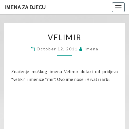
IMENA ZA DJECU
Togg
navig
VELIMIR
VELIMIR
October 12, 2011
Imena
Značenje muškog imena Velimir dolazi od pridjeva
“veliki” i imenice “mir”. Ovo ime nose i Hrvati i Srbi.