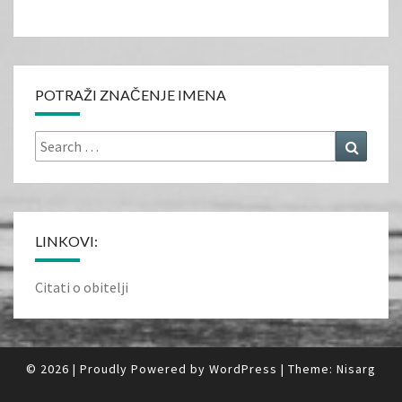
POTRAŽI ZNAČENJE IMENA
Search
Search
for:
LINKOVI:
Citati o obitelji
© 2026
|
Proudly Powered by
WordPress
|
Theme:
Nisarg