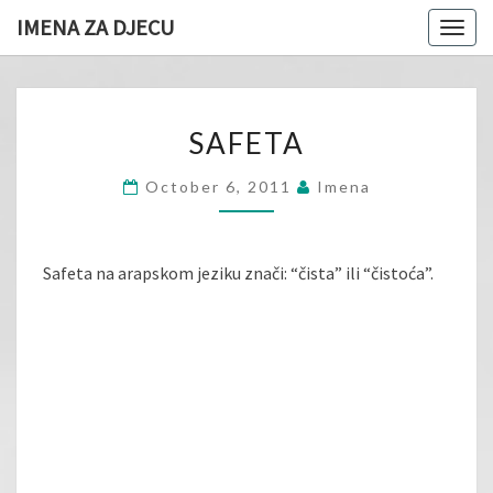
IMENA ZA DJECU
Togg
navig
SAFETA
SAFETA
October 6, 2011
Imena
Safeta na arapskom jeziku znači: “čista” ili “čistoća”.