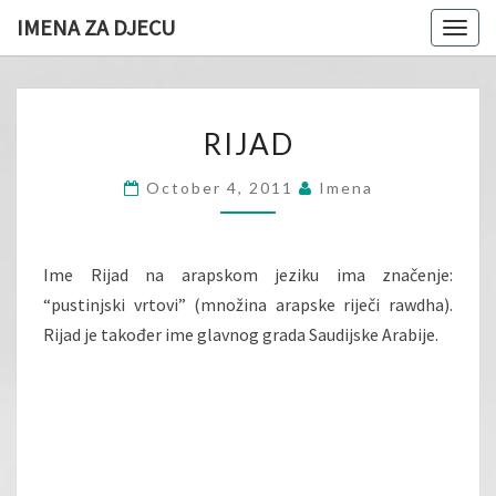
IMENA ZA DJECU
Togg
navig
RIJAD
RIJAD
October 4, 2011
Imena
Ime Rijad na arapskom jeziku ima značenje:
“pustinjski vrtovi” (množina arapske riječi rawdha).
Rijad je također ime glavnog grada Saudijske Arabije.