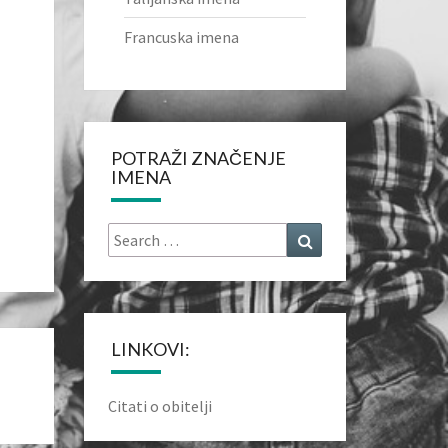
Francuska imena
POTRAŽI ZNAČENJE
IMENA
Search
Search
for:
LINKOVI:
Citati o obitelji