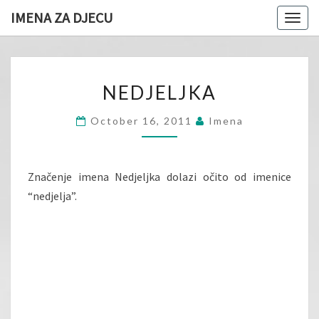
IMENA ZA DJECU
Togg
navig
NEDJELJKA
NEDJELJKA
October 16, 2011
Imena
Značenje imena Nedjeljka dolazi očito od imenice
“nedjelja”.