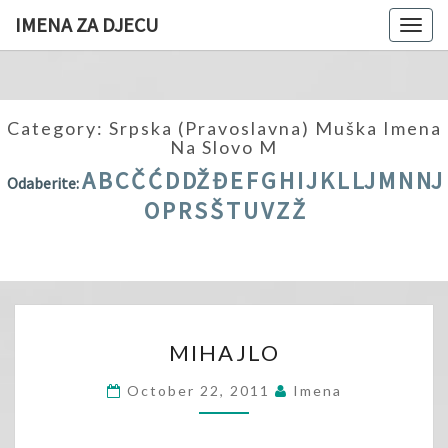
IMENA ZA DJECU
Togg
navig
Category:
Srpska (pravoslavna) Muška Imena
Na Slovo M
A
B
C
Č
Ć
D
DŽ
Đ
E
F
G
H
I
J
K
L
LJ
M
N
NJ
Odaberite:
O
P
R
S
Š
T
U
V
Z
Ž
MIHAJLO
MIHAJLO
October 22, 2011
Imena