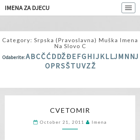
IMENA ZA DJECU
Togg
navig
Category:
Srpska (pravoslavna) Muška Imena
Na Slovo C
A
B
C
Č
Ć
D
DŽ
Đ
E
F
G
H
I
J
K
L
LJ
M
N
NJ
Odaberite:
O
P
R
S
Š
T
U
V
Z
Ž
CVETOMIR
CVETOMIR
October 21, 2011
Imena