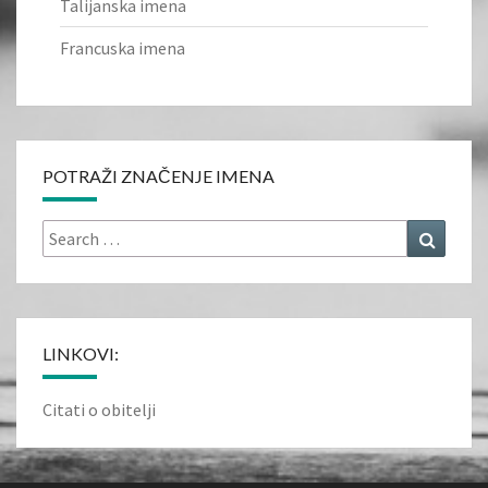
Talijanska imena
Francuska imena
POTRAŽI ZNAČENJE IMENA
Search
Search
for:
LINKOVI:
Citati o obitelji