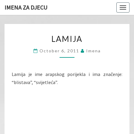
IMENA ZA DJECU
Togg
navig
LAMIJA
LAMIJA
October 6, 2011
Imena
Lamija je ime arapskog porijekla i ima značenje:
“blistava”, “svijetleća”.