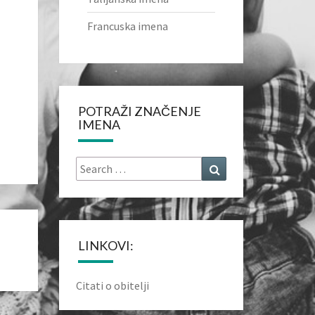
Francuska imena
POTRAŽI ZNAČENJE
IMENA
Search
Search
for:
LINKOVI:
Citati o obitelji