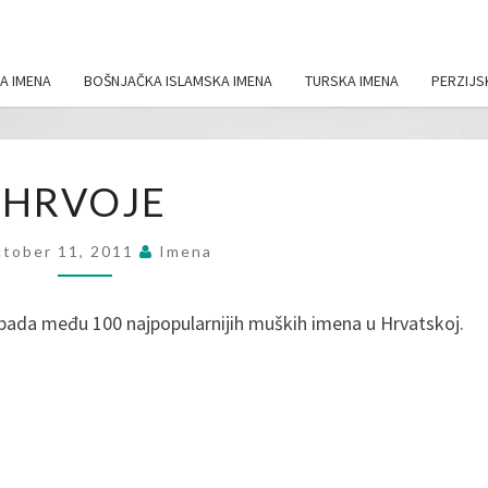
A IMENA
BOŠNJAČKA ISLAMSKA IMENA
TURSKA IMENA
PERZIJS
HRVOJE
HRVOJE
tober 11, 2011
Imena
spada među 100 najpopularnijih muških imena u Hrvatskoj.