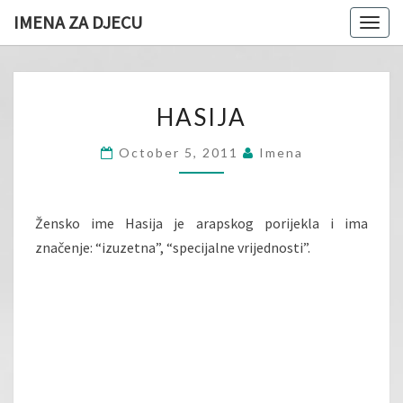
IMENA ZA DJECU
Togg
navig
HASIJA
HASIJA
October 5, 2011
Imena
Žensko ime Hasija je arapskog porijekla i ima
značenje: “izuzetna”, “specijalne vrijednosti”.