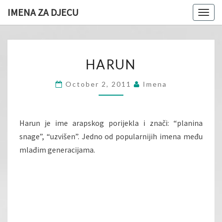
IMENA ZA DJECU
Togg
navig
HARUN
HARUN
October 2, 2011
Imena
Harun je ime arapskog porijekla i znači: “planina
snage”, “uzvišen”. Jedno od popularnijih imena među
mlađim generacijama.