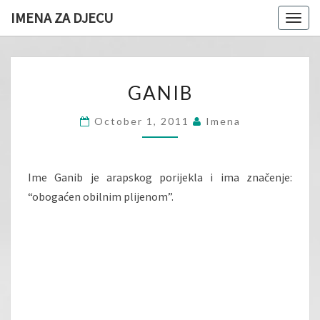
IMENA ZA DJECU
Togg
navig
GANIB
GANIB
October 1, 2011
Imena
Ime Ganib je arapskog porijekla i ima značenje:
“obogaćen obilnim plijenom”.