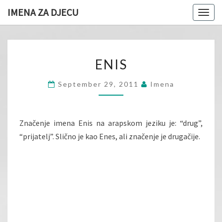
IMENA ZA DJECU
Togg
navig
ENIS
ENIS
September 29, 2011
Imena
Značenje imena Enis na arapskom jeziku je: “drug”,
“prijatelj”. Slično je kao Enes, ali značenje je drugačije.