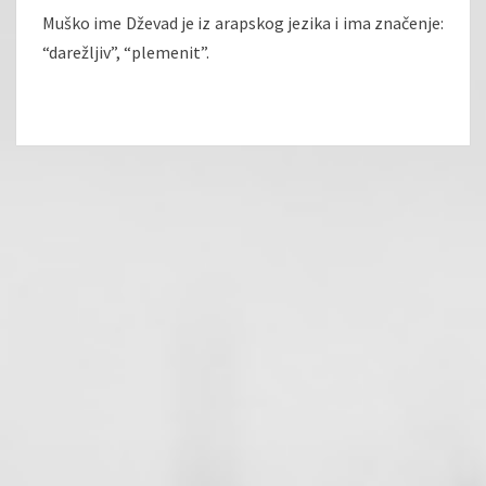
Muško ime Dževad je iz arapskog jezika i ima značenje:
“darežljiv”, “plemenit”.