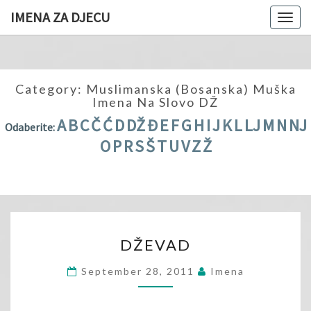
IMENA ZA DJECU
Togg
navig
Category:
Muslimanska (bosanska) Muška
Imena Na Slovo DŽ
A
B
C
Č
Ć
D
DŽ
Đ
E
F
G
H
I
J
K
L
LJ
M
N
NJ
Odaberite:
O
P
R
S
Š
T
U
V
Z
Ž
DŽEVAD
DŽEVAD
September 28, 2011
Imena