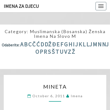
IMENA ZA DJECU
Togg
navig
Category:
Muslimanska (bosanska) Ženska
Imena Na Slovo M
A
B
C
Č
Ć
D
DŽ
Đ
E
F
G
H
I
J
K
L
LJ
M
N
NJ
Odaberite:
O
P
R
S
Š
T
U
V
Z
Ž
MINETA
MINETA
October 6, 2011
Imena