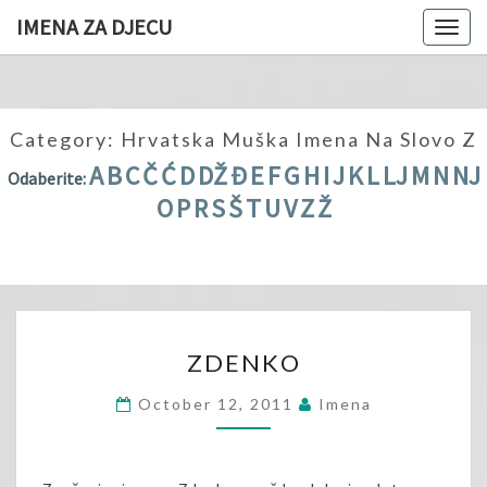
IMENA ZA DJECU
Togg
navig
Category:
Hrvatska Muška Imena Na Slovo Z
A
B
C
Č
Ć
D
DŽ
Đ
E
F
G
H
I
J
K
L
LJ
M
N
NJ
Odaberite:
O
P
R
S
Š
T
U
V
Z
Ž
ZDENKO
ZDENKO
October 12, 2011
Imena