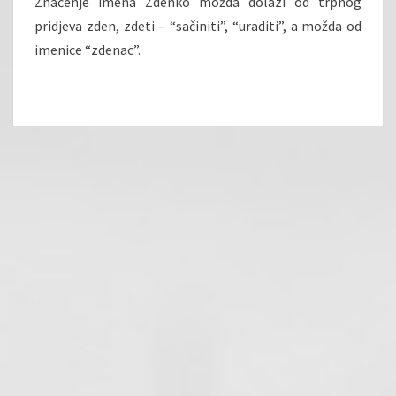
Značenje imena Zdenko možda dolazi od trpnog
pridjeva zden, zdeti – “sačiniti”, “uraditi”, a možda od
imenice “zdenac”.