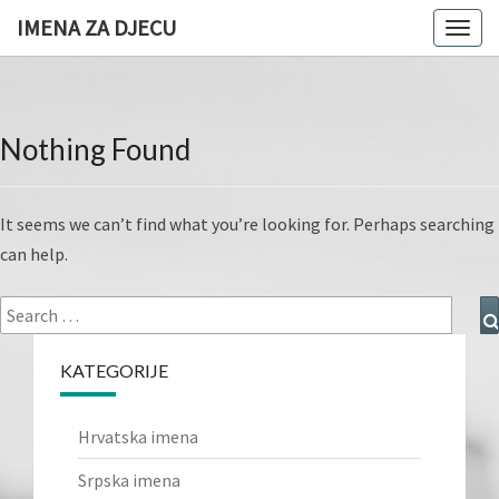
IMENA ZA DJECU
Togg
navig
Nothing Found
Nothing
Found
It seems we can’t find what you’re looking for. Perhaps searching
can help.
Search
for:
KATEGORIJE
Hrvatska imena
Srpska imena