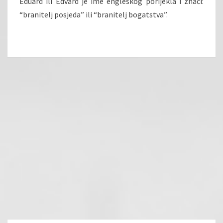
Eduard ili Edvard je ime engleskog porijekla i znači:
“branitelj posjeda” ili “branitelj bogatstva”.