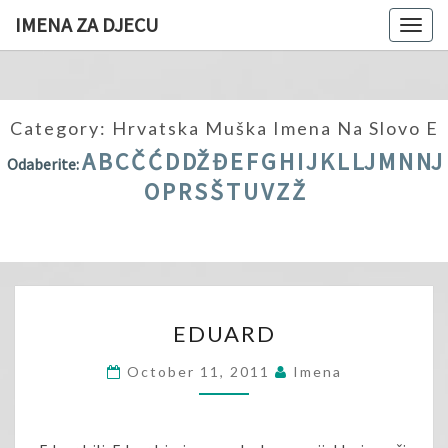
IMENA ZA DJECU
Togg
navig
Category:
Hrvatska Muška Imena Na Slovo E
A
B
C
Č
Ć
D
DŽ
Đ
E
F
G
H
I
J
K
L
LJ
M
N
NJ
Odaberite:
O
P
R
S
Š
T
U
V
Z
Ž
EDUARD
EDUARD
October 11, 2011
Imena